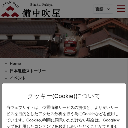
togg
言語
サイトマップ
Home
日本遺産ストーリー
イベント
スポット
モデルコース
クッキー(Cookie)について
動画
当ウェブサイトは、位置情報サービスの提供と、より良いサー
資料ダウンロード
ビスを目的としたアクセス分析を行う為にCookieなどを使用し
お知らせ
ています。Cookieの利用に同意いただけない場合は、Googleマ
利用規約
ップを利用したコンテンツをお楽しみいただくことができませ