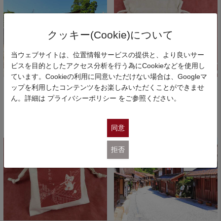
クッキー(Cookie)について
当ウェブサイトは、位置情報サービスの提供と、より良いサー
ビスを目的としたアクセス分析を行う為にCookieなどを使用し
ています。Cookieの利用に同意いただけない場合は、Googleマ
ップを利用したコンテンツをお楽しみいただくことができませ
ジャパンレッドの町に残るスリ
「JAPAN RED 備中吹屋」ブラ
ーダイヤ
ンド認定商品［令和７年度］…
ん。詳細は
プライバシーポリシー
をご参照ください。
2026.3.13～
2025.10.3～
コラム
JAPANRED備中吹屋ブランド
同意
拒否