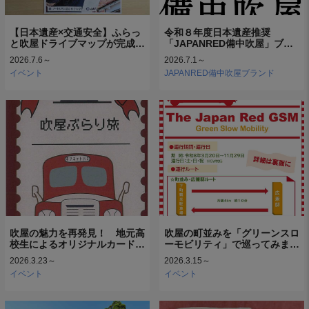
【日本遺産×交通安全】ふらっ
令和８年度日本遺産推奨
と吹屋ドライブマップが完成…
「JAPANRED備中吹屋」ブ…
2026.7.6～
2026.7.1～
イベント
JAPANRED備中吹屋ブランド
吹屋の魅力を再発見！ 地元高
吹屋の町並みを「グリーンスロ
校生によるオリジナルカード…
ーモビリティ」で巡ってみま…
2026.3.23～
2026.3.15～
イベント
イベント